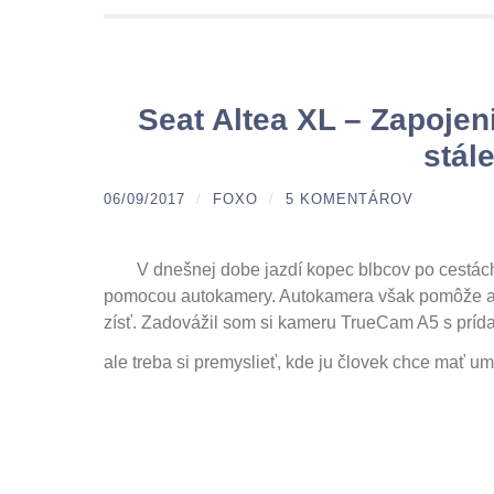
Seat Altea XL – Zapoje
stál
06/09/2017
/
FOXO
/
5 KOMENTÁROV
V dnešnej dobe jazdí kopec blbcov po cestách
pomocou autokamery. Autokamera však pomôže aj 
zísť. Zadovážil som si kameru TrueCam A5 s príd
ale treba si premyslieť, kde ju človek chce mať u