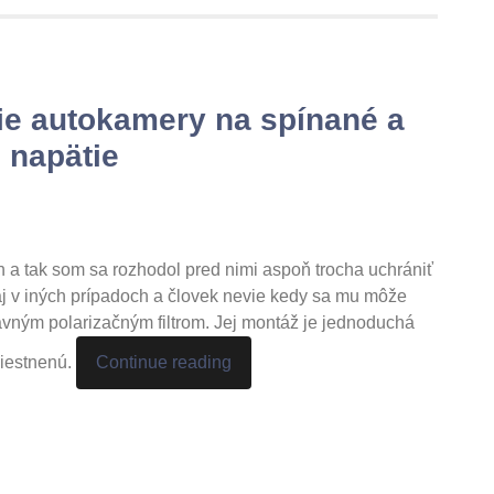
nie autokamery na spínané a
e napätie
 a tak som sa rozhodol pred nimi aspoň trocha uchrániť
v iných prípadoch a človek nevie kedy sa mu môže
avným polarizačným filtrom. Jej montáž je jednoduchá
miestnenú.
Continue reading