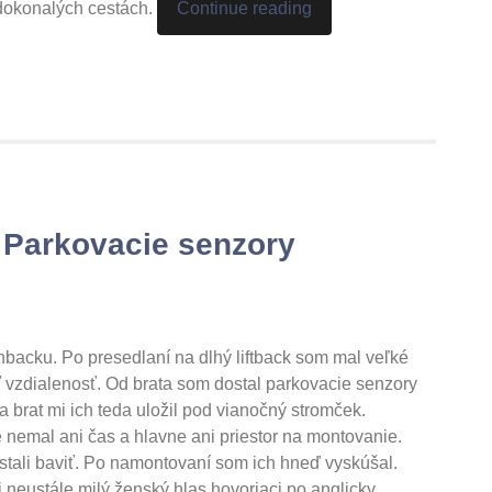
dokonalých cestách.
Continue reading
 Parkovacie senzory
backu. Po presedlaní na dlhý liftback som mal veľké
vzdialenosť. Od brata som dostal parkovacie senzory
 brat mi ich teda uložil pod vianočný stromček.
nemal ani čas a hlavne ani priestor na montovanie.
estali baviť. Po namontovaní som ich hneď vyskúšal.
 neustále milý ženský hlas hovoriaci po anglicky