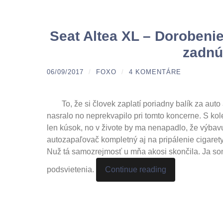
Seat Altea XL – Dorobeni
zadnú
06/09/2017
/
FOXO
/
4 KOMENTÁRE
To, že si človek zaplatí poriadny balík za aut
nasralo no neprekvapilo pri tomto koncerne. S ko
len kúsok, no v živote by ma nenapadlo, že výbav
autozapaľovač kompletný aj na pripálenie cigare
Nuž tá samozrejmosť u mňa akosi skončila. Ja so
podsvietenia.
Continue reading