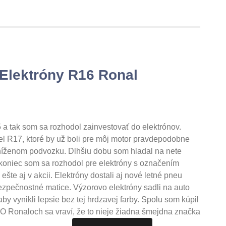
 Elektróny R16 Ronal
a tak som sa rozhodol zainvestovať do elektrónov.
l R17, ktoré by už boli pre môj motor pravdepodobne
zníženom podvozku. Dlhšiu dobu som hladal na nete
 Nakoniec som sa rozhodol pre elektróny s označením
 ešte aj v akcii. Elektróny dostali aj nové letné pneu
zpečnostné matice. Výzorovo elektróny sadli na auto
y vynikli lepsie bez tej hrdzavej farby. Spolu som kúpil
. O Ronaloch sa vraví, že to nieje žiadna šmejdna značka