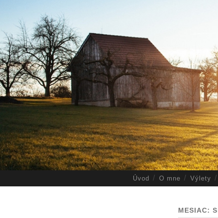
Úvod
O mne
Výlety
MESIAC:
S