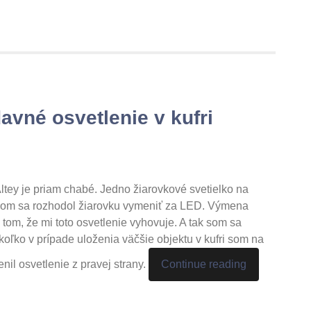
davné osvetlenie v kufri
ltey je priam chabé. Jedno žiarovkové svetielko na
 som sa rozhodol žiarovku vymeniť za LED. Výmena
tom, že mi toto osvetlenie vyhovuje. A tak som sa
koľko v prípade uloženia väčšie objektu v kufri som na
nil osvetlenie z pravej strany.
Continue reading