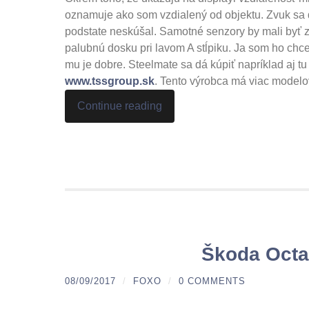
oznamuje ako som vzdialený od objektu. Zvuk sa dá
podstate neskúšal. Samotné senzory by mali byť z
palubnú dosku pri lavom A stĺpiku. Ja som ho chcel
mu je dobre. Steelmate sa dá kúpiť napríklad aj t
www.tssgroup.sk
. Tento výrobca má viac modelov
Continue reading
Škoda Octa
08/09/2017
/
FOXO
/
0 COMMENTS