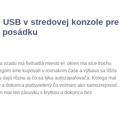
e USB v stredovej konzole pre
 posádku
o a vzadu má švihadlá miesto el. okien ma síce trochu
legom sme kupovali v rovnakom čase a výbava sa líšila
u dajú rôznu aj čo sa týka autozapaľovača. Kolega mal
ty a dokonca podsvietený čo vnímam ako samozrejmosť.
m mal len zásuvku s krytkou a dokonca bez