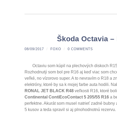
Škoda Octavia –
08/09/2017
/
FOXO
/
0 COMMENTS
Octaviu som kúpil na plechových diskoch R15 
Rozhodnutý som bol pre R16 aj keď viac som chce
veľké, no vízorovo super. A to nevravím o R18 a 
elektróny, ktoré by sa k mojej farbe auta hodili.
RONAL JET BLACK R48
veľkosti R16, ktoré boli
Continental ContiEcoContact 5 205/55 R16
a be
perfektne. Akurát som musel natrieť zadné bubny ab
5 kusov a teda spravil si aj plnohodnotnú rezervu