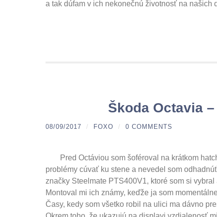
a tak dúfam v ich nekonečnú životnosť na našich 
Škoda Octavia –
08/09/2017
/
FOXO
/
0 COMMENTS
Pred Octáviou som šoféroval na krátkom hatch
problémy cúvať ku stene a nevedel som odhadnúť 
značky Steelmate PTS400V1, ktoré som si vybral a
Montoval mi ich známy, keďže ja som momentálne 
Časy, kedy som všetko robil na ulici ma dávno pr
Okrem toho, že ukazujú na displayi vzdialenosť mi