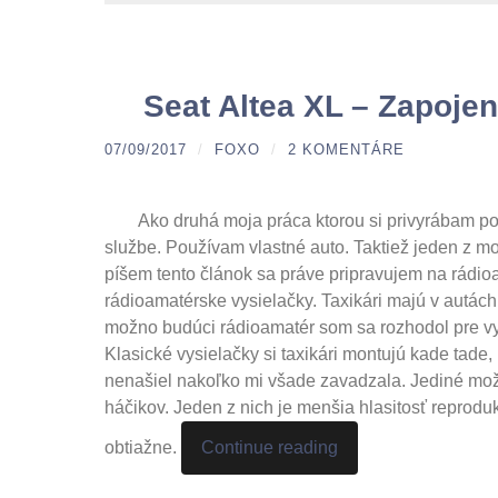
Seat Altea XL – Zapoje
07/09/2017
/
FOXO
/
2 KOMENTÁRE
Ako druhá moja práca ktorou si privyrábam po 
službe. Používam vlastné auto. Taktiež jeden z m
píšem tento článok sa práve pripravujem na rád
rádioamatérske vysielačky. Taxikári majú v autách
možno budúci rádioamatér som sa rozhodol pre vysi
Klasické vysielačky si taxikári montujú kade tad
nenašiel nakoľko mi všade zavadzala. Jediné mož
háčikov. Jeden z nich je menšia hlasitosť reprodukt
obtiažne.
Continue reading