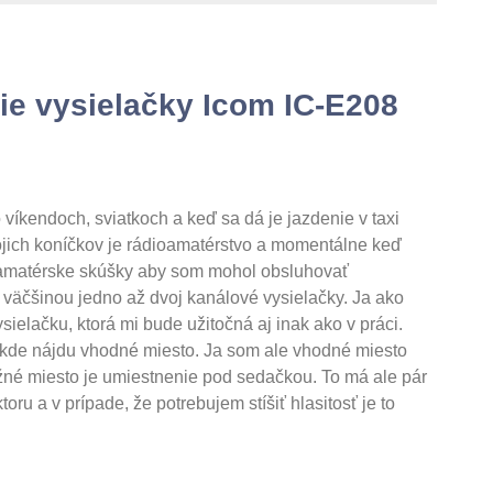
nie vysielačky Icom IC-E208
víkendoch, sviatkoch a keď sa dá je jazdenie v taxi
ojich koníčkov je rádioamatérstvo a momentálne keď
ioamatérske skúšky aby som mohol obsluhovať
 väčšinou jedno až dvoj kanálové vysielačky. Ja ako
elačku, ktorá mi bude užitočná aj inak ako v práci.
e, kde nájdu vhodné miesto. Ja som ale vhodné miesto
né miesto je umiestnenie pod sedačkou. To má ale pár
oru a v prípade, že potrebujem stíšiť hlasitosť je to