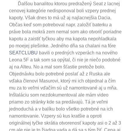
Ďalšou banalitou ktorou predražený Seat z lacnej
cenovej kategórie nedisponoval boli vzpery prednej
kapoty. Však dnes to má už aj najlacnejšia Dacia.
Občas keď som potreboval napr. založiť baterku a
práve bola mokrá zem nemal som ako otvoriť poriadne
kapotu a zaistiť tyčkou aby ma kapota nepohladkala
po moejej plešinke. Jedného dňa sa chalani na fóre
SEATCLUBU
bavili o predných vzperách na nového
Leona 5F a tak som sa opýtal, či nie je niečo podobné
aj na Alteu. No a mal som šťastie pretože bolo.
Objednávku bolo potrebné poslať až z Ruska ale
vďaka členovi Masurovi, ktorý mi ich objednal a čím
mu za to veľmi vďačím sú už namontované aj u mňa.
Inštaláciu som nezdokumentoval ale mám video
priamo zo stránky kde sa predávajú. Tá je veľmi
jednoduchá a v balíku bolo všetko potrebné na ich
namontovanie. Vzpery sú kus kratšie a oproti
originálnej tyčke skrátia otvorenosť kapoty asi o 2 až 3
cm ale nie je to žiadna vada a dá sa s tým žiť. Cena aj