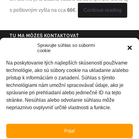
s poštovným vyšla na cca
66€
.
Continue reading
TU MA MÔŽEŠ KONTAKTOVAŤ
Spravujte súhlas so súbormi
cookie
Na poskytovanie tých najlepších skúseností používame
technológie, ako sú súbory cookie na ukladanie a/alebo
prístup k informáciám o zariadení. Súhlas s týmito
technológiami nám umožní spracovávať údaje, ako je
NAJNOVŠÍ ČLÁNOK
správanie pri prehliadaní alebo jedinečné ID na tejto
stránke. Nesúhlas alebo odvolanie súhlasu môže
Strešný box THULE Touring Sport 600
nepriaznivo ovplyvniť určité vlastnosti a funkcie.
23/09/2018
Prijať