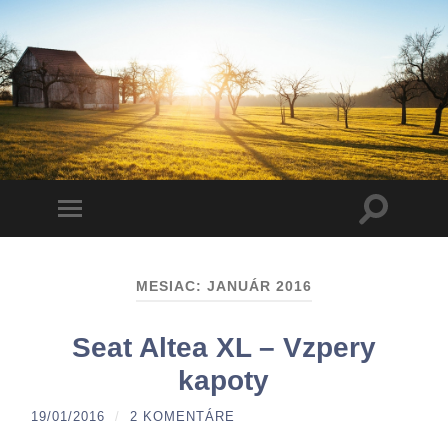
Toggle
Toggle
search
mobile
field
menu
MESIAC:
JANUÁR 2016
Seat Altea XL – Vzpery
kapoty
19/01/2016
/
2 KOMENTÁRE