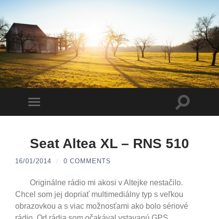
Toggle
Toggle
search
mobile
field
menu
Seat Altea XL – RNS 510
16/01/2014
/
0 COMMENTS
Originálne rádio mi akosi v Altejke nestačilo.
Chcel som jej dopriať multimediálny typ s veľkou
obrazovkou a s viac možnosťami ako bolo sériové
rádio. Od rádia som očakával vstavanú GPS,