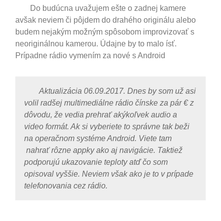
Do budúcna uvažujem ešte o zadnej kamere
avšak neviem či pôjdem do drahého originálu alebo
budem nejakým možným spôsobom improvizovať s
neoriginálnou kamerou. Údajne by to malo ísť.
Prípadne rádio vymením za nové s Android
Aktualizácia 06.09.2017. Dnes by som už asi
volil radšej multimediálne rádio čínske za pár € z
dôvodu, že vedia prehrať akýkoľvek audio a
video formát. Ak si vyberiete to správne tak beži
na operačnom systéme Android. Viete tam
nahrať rôzne appky ako aj navigácie. Taktiež
podporujú ukazovanie teploty atď čo som
opisoval vyššie. Neviem však ako je to v prípade
telefonovania cez rádio.