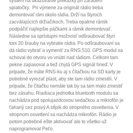
systém na ukazovanie prekážky pri zaradení
spiatočky. Pri výmene za originál rádio treba
demontovať rám okolo rádia. Drží na štyroch
zacválajúcich držiačikoch. Treba opatrne rámik
podpáčiť najlepšie páčkami a rámik demontovať.
Následne sa sprístupni možnosť odšraubovať štyri
torx 20 šrauby na vybratie rádia. Po odšraubovaní sa
dá rádio vybrať a vymeniť za RNS 510. GPS modul sa
schoval do otvoru vo vnútri nad rádiom. Celkom tam
pekne zapasoval a tiež chytá GPS signál hneď. V
prípade, že máte RNS-ku aj s čítačkou na SD karty je
potrebné vyrezať plast, aby ste tam rádio zmestili. V
prípade, že čítačku nemáte tak by sa tam malo zmestiť
bez zásahu. Riadiaca jednotka bluetooth modulu sa
nachádza pod spolujazdcovou sedačkou a mikrofón je
ťahaný cez pravý A stĺpik do stropného osvetlenia. V
stropnom osvetlení sa nachádza mikrofón. Rádio je
potom potrebné ešte aktivovať ale to všetko už
naprogramoval Peťo.