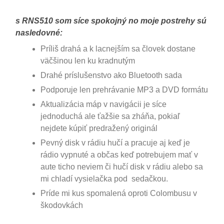
s RNS510 som síce spokojný no moje postrehy sú
nasledovné:
Príliš drahá a k lacnejším sa človek dostane
väčšinou len ku kradnutým
Drahé príslušenstvo ako Bluetooth sada
Podporuje len prehrávanie MP3 a DVD formátu
Aktualizácia máp v navigácii je síce
jednoduchá ale ťažšie sa zháňa, pokiaľ
nejdete kúpiť predražený originál
Pevný disk v rádiu hučí a pracuje aj keď je
rádio vypnuté a občas keď potrebujem mať v
aute ticho neviem či hučí disk v rádiu alebo sa
mi chladí vysielačka pod sedačkou.
Príde mi kus spomalená oproti Colombusu v
škodovkách