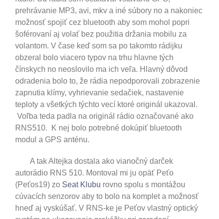
prehrávanie MP3, avi, mkv a iné súbory no a nakoniec
možnosť spojiť cez bluetooth aby som mohol popri
šoférovaní aj volať bez použitia držania mobilu za
volantom. V čase keď som sa po takomto rádijku
obzeral bolo viacero typov na trhu hlavne tých
čínskych no neoslovilo ma ich veľa. Hlavný dôvod
odradenia bolo to, že rádia nepodporovali zobrazenie
zapnutia klímy, vyhrievanie sedačiek, nastavenie
teploty a všetkých týchto vecí ktoré originál ukazoval.
Voľba teda padla na originál rádio označované ako
RNS510. K nej bolo potrebné dokúpiť bluetooth
modul a GPS anténu.
A tak Altejka dostala ako vianočný darček
autorádio RNS 510. Montoval mi ju opäť Peťo
(Peťos19) zo
Seat Klubu
rovno spolu s montážou
cúvacích senzorov aby to bolo na komplet a možnosť
hneď aj vyskúšať. V RNS-ke je Peťov vlastný optický