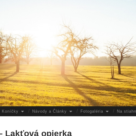
Koníčky
Návody a Články
Fotogaléria
Na stiahn
 – Lakťová opierka