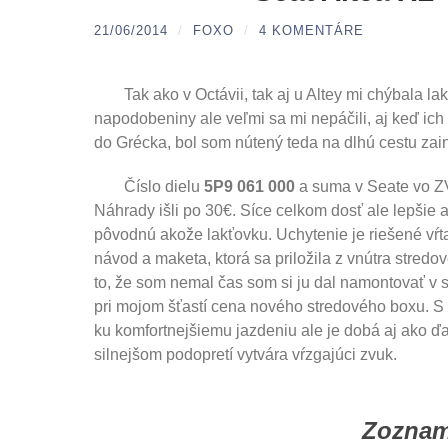
21/06/2014
/
FOXO
/
4 KOMENTÁRE
Tak ako v Octávii, tak aj u Altey mi chýbala 
napodobeniny ale veľmi sa mi nepáčili, aj keď ic
do Grécka, bol som nútený teda na dlhú cestu zai
Číslo dielu
5P9 061 000
a suma v Seate vo Z
Náhrady išli po 30€. Síce celkom dosť ale lepši
pôvodnú akože lakťovku. Uchytenie je riešené vŕt
návod a maketa, ktorá sa priložila z vnútra stred
to, že som nemal čas som si ju dal namontovať v 
pri mojom šťastí cena nového stredového boxu. S
ku komfortnejšiemu jazdeniu ale je dobá aj ako ďa
silnejšom podopretí vytvára vŕzgajúci zvuk.
Zoznam