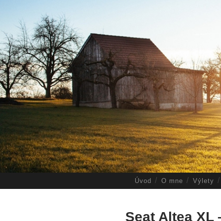
Úvod
O mne
Výlety
Seat Altea XL