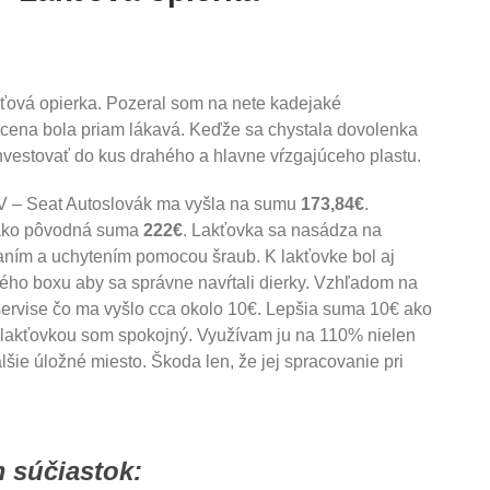
lakťová opierka. Pozeral som na nete kadejaké
h cena bola priam lákavá. Keďže sa chystala dovolenka
nvestovať do kus drahého a hlavne vŕzgajúceho plastu.
V – Seat Autoslovák ma vyšla na sumu
173,84€
.
e ako pôvodná suma
222€
. Lakťovka sa nasádza na
aním a uchytením pomocou šraub. K lakťovke bol aj
ového boxu aby sa správne navŕtali dierky. Vzhľadom na
servise čo ma vyšlo cca okolo 10€. Lepšia suma 10€ ako
 lakťovkou som spokojný. Využívam ju na 110% nielen
lšie úložné miesto. Škoda len, že jej spracovanie pri
 súčiastok: