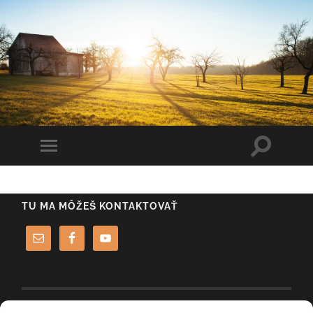
Toggle
Toggle
search
mobile
field
menu
TU MA MÔŽEŠ KONTAKTOVAŤ