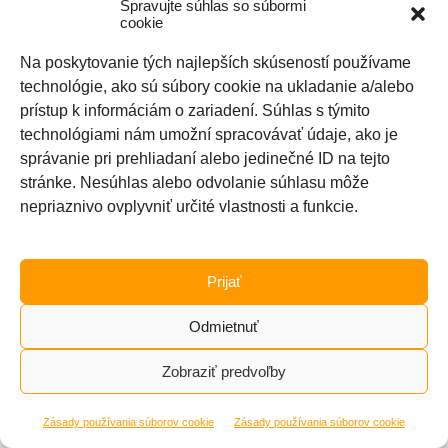
Spravujte súhlas so súbormi
NAJNOVŠÍ ČLÁNOK
cookie
Na poskytovanie tých najlepších skúseností používame
Strešný box THULE Touring Sport 600
technológie, ako sú súbory cookie na ukladanie a/alebo
23/09/2018
prístup k informáciám o zariadení. Súhlas s týmito
technológiami nám umožní spracovávať údaje, ako je
správanie pri prehliadaní alebo jedinečné ID na tejto
stránke. Nesúhlas alebo odvolanie súhlasu môže
Hľadať:
nepriaznivo ovplyvniť určité vlastnosti a funkcie.
© 2026
FOXOVA STRÁNKA
—
UP ↑
Prijať
Odmietnuť
Zobraziť predvoľby
Zásady používania súborov cookie
Zásady používania súborov cookie