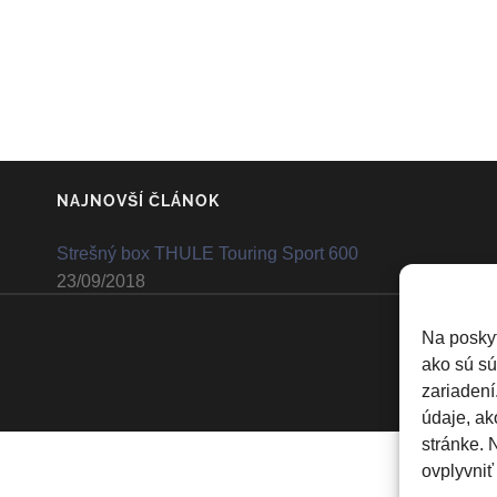
NAJNOVŠÍ ČLÁNOK
Strešný box THULE Touring Sport 600
23/09/2018
Na poskyt
ako sú sú
zariadení
údaje, ak
stránke. 
ovplyvniť 