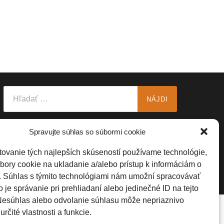
Hľadať:
Spravujte súhlas so súbormi cookie
THEME BY
ANDERS NOREN
—
UP ↑
ovanie tých najlepších skúseností používame technológie,
bory cookie na ukladanie a/alebo prístup k informáciám o
. Súhlas s týmito technológiami nám umožní spracovávať
o je správanie pri prehliadaní alebo jedinečné ID na tejto
Nesúhlas alebo odvolanie súhlasu môže nepriaznivo
určité vlastnosti a funkcie.