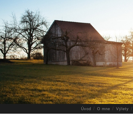
Úvod
O mne
Výlety