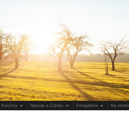
Koníčky
Návody a Články
Fotogaléria
Na stiahn